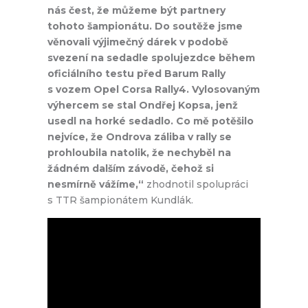
nás čest, že můžeme být partnery
tohoto šampionátu. Do soutěže jsme
věnovali výjimečný dárek v podobě
svezení na sedadle spolujezdce během
oficiálního testu před Barum Rally
s vozem Opel Corsa Rally4. Vylosovaným
výhercem se stal Ondřej Kopsa, jenž
usedl na horké sedadlo. Co mě potěšilo
nejvíce, že Ondrova záliba v rally se
prohloubila natolik, že nechyběl na
žádném dalším závodě, čehož si
nesmírně vážíme,“
zhodnotil spolupráci
s TTR šampionátem Kundlák.