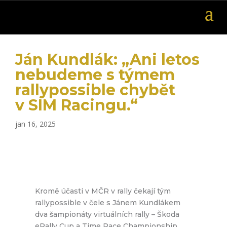
Ján Kundlák: „Ani letos
nebudeme s týmem
rallypossible chybět
v SIM Racingu.“
jan 16, 2025
Kromě účasti v MČR v rally čekají tým
rallypossible v čele s Jánem Kundlákem
dva šampionáty virtuálních rally – Škoda
eRally Cup a Time Race Championship.