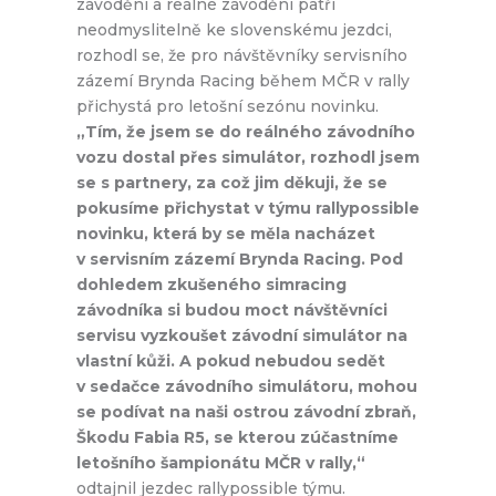
závodění a reálné závodění patří
neodmyslitelně ke slovenskému jezdci,
rozhodl se, že pro návštěvníky servisního
zázemí Brynda Racing během MČR v rally
přichystá pro letošní sezónu novinku.
„Tím, že jsem se do reálného závodního
vozu dostal přes simulátor, rozhodl jsem
se s partnery, za což jim děkuji, že se
pokusíme přichystat v týmu rallypossible
novinku, která by se měla nacházet
v servisním zázemí Brynda Racing. Pod
dohledem zkušeného simracing
závodníka si budou moct návštěvníci
servisu vyzkoušet závodní simulátor na
vlastní kůži. A pokud nebudou sedět
v sedačce závodního simulátoru, mohou
se podívat na naši ostrou závodní zbraň,
Škodu Fabia R5, se kterou zúčastníme
letošního šampionátu MČR v rally,“
odtajnil jezdec rallypossible týmu.