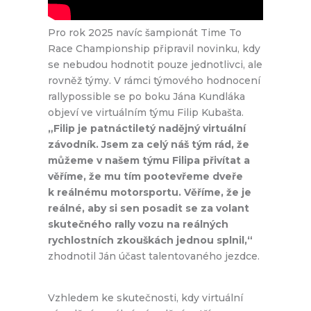
Pro rok 2025 navíc šampionát Time To
Race Championship připravil novinku, kdy
se nebudou hodnotit pouze jednotlivci, ale
rovněž týmy. V rámci týmového hodnocení
rallypossible se po boku Jána Kundláka
objeví ve virtuálním týmu Filip Kubašta.
„Filip je patnáctiletý nadějný virtuální
závodník. Jsem za celý náš tým rád, že
můžeme v našem týmu Filipa přivítat a
věříme, že mu tím pootevřeme dveře
k reálnému motorsportu. Věříme, že je
reálné, aby si sen posadit se za volant
skutečného rally vozu na reálných
rychlostních zkouškách jednou splnil,“
zhodnotil Ján účast talentovaného jezdce.
Vzhledem ke skutečnosti, kdy virtuální