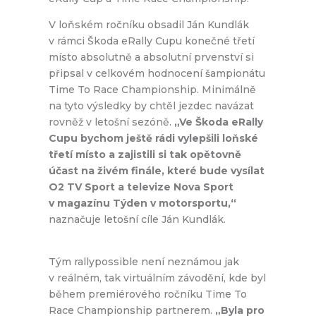
V loňském ročníku obsadil Ján Kundlák
v rámci Škoda eRally Cupu konečné třetí
místo absolutně a absolutní prvenství si
připsal v celkovém hodnocení šampionátu
Time To Race Championship. Minimálně
na tyto výsledky by chtěl jezdec navázat
rovněž v letošní sezóně.
„Ve Škoda eRally
Cupu bychom ještě rádi vylepšili loňské
třetí místo a zajistili si tak opětovně
účast na živém finále, které bude vysílat
O2 TV Sport a televize Nova Sport
v magazínu Týden v motorsportu,“
naznačuje letošní cíle Ján Kundlák.
Tým rallypossible není neznámou jak
v reálném, tak virtuálním závodění, kde byl
během premiérového ročníku Time To
Race Championship partnerem.
„Byla pro