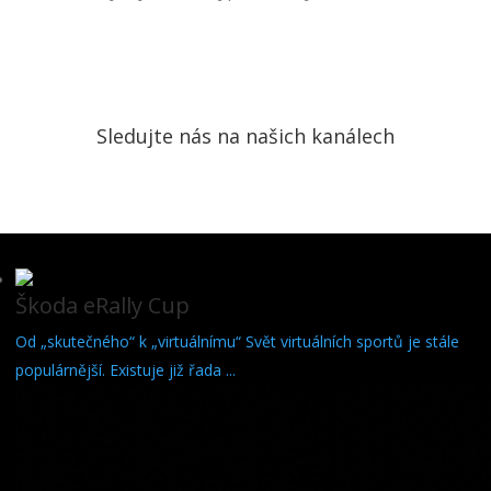
Sledujte nás na našich kanálech
Škoda eRally Cup
Od „skutečného“ k „virtuálnímu“ Svět virtuálních sportů je stále
populárnější. Existuje již řada ...