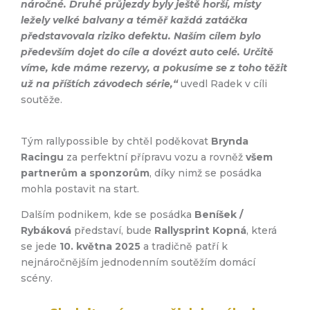
náročné. Druhé průjezdy byly ještě horší, místy
ležely velké balvany a téměř každá zatáčka
představovala riziko defektu. Naším cílem bylo
především dojet do cíle a dovézt auto celé. Určitě
víme, kde máme rezervy, a pokusíme se z toho těžit
už na příštích závodech série,“
uvedl Radek v cíli
soutěže.
Tým rallypossible by chtěl poděkovat
Brynda
Racingu
za perfektní přípravu vozu a rovněž
všem
partnerům a sponzorům
, díky nimž se posádka
mohla postavit na start.
Dalším podnikem, kde se posádka
Beníšek /
Rybáková
představí, bude
Rallysprint Kopná
, která
se jede
10. května 2025
a tradičně patří k
nejnáročnějším jednodenním soutěžím domácí
scény.