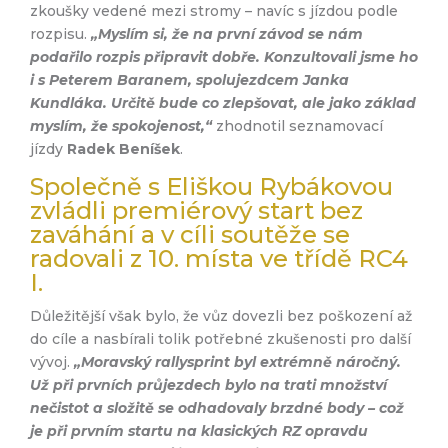
zkoušky vedené mezi stromy – navíc s jízdou podle
rozpisu.
„Myslím si, že na první závod se nám
podařilo rozpis připravit dobře. Konzultovali jsme ho
i s Peterem Baranem, spolujezdcem Janka
Kundláka. Určitě bude co zlepšovat, ale jako základ
myslím, že spokojenost,“
zhodnotil seznamovací
jízdy
Radek Beníšek
.
Společně s Eliškou Rybákovou
zvládli premiérový start bez
zaváhání a v cíli soutěže se
radovali z 10. místa ve třídě RC4
I.
Důležitější však bylo, že vůz dovezli bez poškození až
do cíle a nasbírali tolik potřebné zkušenosti pro další
vývoj.
„Moravský rallysprint byl extrémně náročný.
Už při prvních průjezdech bylo na trati množství
nečistot a složitě se odhadovaly brzdné body – což
je při prvním startu na klasických RZ opravdu