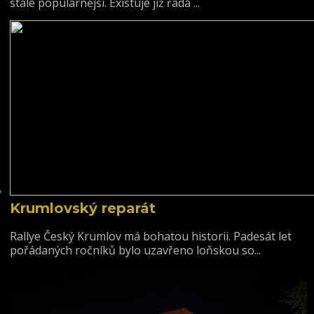
stále populárnější. Existuje již řada ...
Krumlovský reparát
Rallye Český Krumlov má bohatou historii. Padesát let
pořádaných ročníků bylo uzavřeno loňskou so...