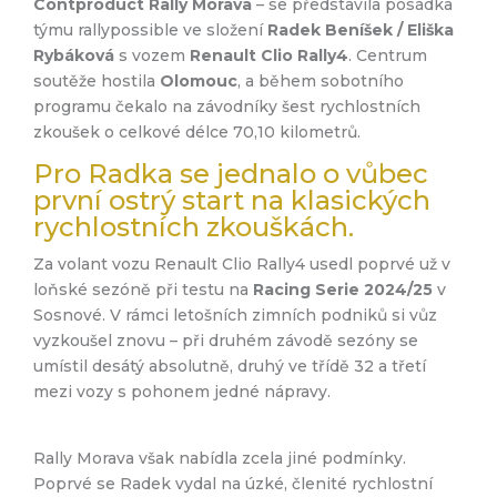
Contproduct Rally Morava
– se představila posádka
týmu rallypossible ve složení
Radek Beníšek / Eliška
Rybáková
s vozem
Renault Clio Rally4
. Centrum
soutěže hostila
Olomouc
, a během sobotního
programu čekalo na závodníky šest rychlostních
zkoušek o celkové délce 70,10 kilometrů.
Pro Radka se jednalo o vůbec
první ostrý start na klasických
rychlostních zkouškách.
Za volant vozu Renault Clio Rally4 usedl poprvé už v
loňské sezóně při testu na
Racing Serie 2024/25
v
Sosnové. V rámci letošních zimních podniků si vůz
vyzkoušel znovu – při druhém závodě sezóny se
umístil desátý absolutně, druhý ve třídě 32 a třetí
mezi vozy s pohonem jedné nápravy.
Rally Morava však nabídla zcela jiné podmínky.
Poprvé se Radek vydal na úzké, členité rychlostní